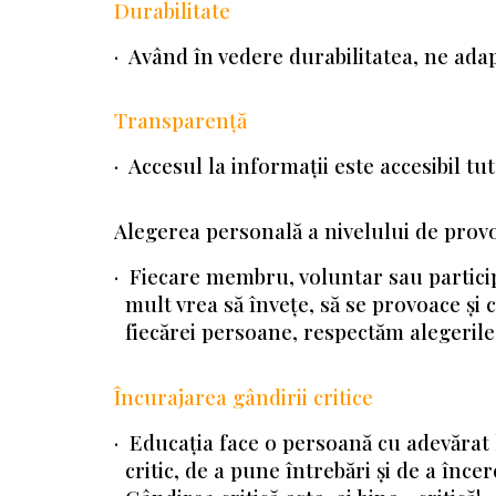
Durabilitate
· Având în vedere durabilitatea, ne adap
Transparență
· Accesul la informații este accesibil tu
Alegerea personală a nivelului de provo
· Fiecare membru, voluntar sau particip
mult vrea să învețe, să se provoace și 
fiecărei persoane, respectăm alegerile 
Încurajarea gândirii critice
· Educația face o persoană cu adevărat 
critic, de a pune întrebări și de a înc