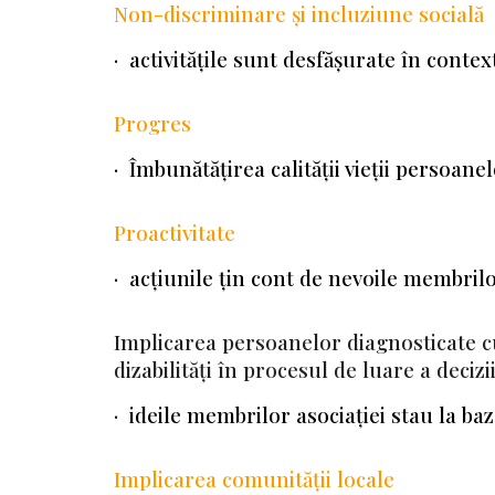
Non-discriminare și incluziune socială
· activitățile sunt desfășurate în contex
Progres
· Îmbunătățirea calității vieții persoan
Proactivitate
· acțiunile țin cont de nevoile membrilo
Implicarea persoanelor diagnosticate c
dizabilități în procesul de luare a decizi
· ideile membrilor asociației stau la ba
Implicarea comunității locale