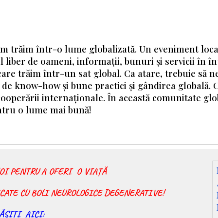
um trăim într-o lume globalizată. Un eveniment loca
liber de oameni, informații, bunuri și servicii în î
care trăim într-un sat global. Ca atare, trebuie să 
l de know-how și bune practici și gândirea globală.
a cooperării internaționale. În această comunitate glo
ntru o lume mai bună!
OI PENTRU A OFERI O VIAȚĂ
ATE CU BOLI NEUROLOGICE DEGENERATIVE!
ĂSIȚI AICI: