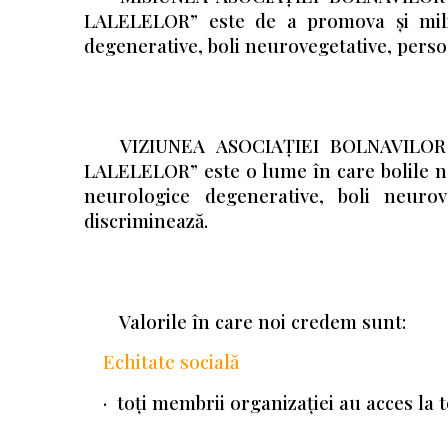
LALELELOR” este de a promova și milit
degenerative, boli neurovegetative, persoa
VIZIUNEA ASOCIAȚIEI BOLNAVIL
LALELELOR” este o lume în care bolile ne
neurologice degenerative, boli neurov
discriminează.
Valorile în care noi credem sunt:
Echitate socială
· toți membrii organizației au acces la to