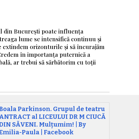
l din București poate influența
ntreaga lume se intensifică continuu și
ne extindem orizonturile și să încurajăm
 Credem în importanța puternică a
bală, ar trebui să sărbătorim cu toții
Boala Parkinson. Grupul de teatru
ANTRACT al LICEULUI DR M CIUCĂ
DIN SĂVENI. Mulțumim! | By
Emilia-Paula | Facebook