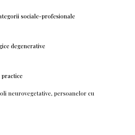
categorii sociale-profesionale
ogice degenerative
 practice
boli neurovegetative, persoanelor cu