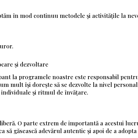
tăm în mod continuu metodele și activitățile la nevo
turor.
care și dezvoltare
ant la programele noastre este responsabil pentru p
cum mult își dorește să se dezvolte la nivel personal
individuale și ritmul de învățare.
liberă. O parte extrem de importantă a acestui lucru
erca să găsească adevărul autentic și apoi de a adopta