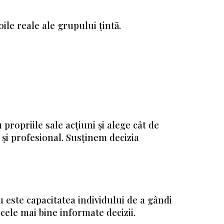
ile reale ale grupului țintă.
ropriile sale acțiuni și alege cât de
 și profesional. Susținem decizia
 este capacitatea individului de a gândi
 cele mai bine informate decizii.