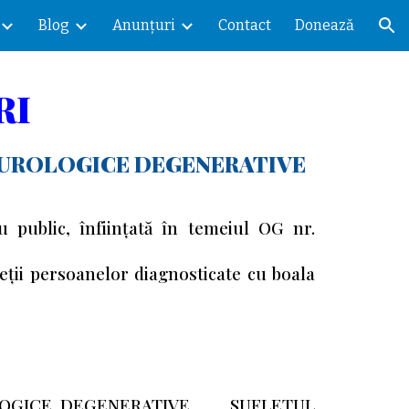
Blog
Anunțuri
Contact
Donează
ion
RI
NEUROLOGICE DEGENERATIVE
u public, înființată în temeiul OG nr.
 vieții persoanelor diagnosticate cu boala
ROLOGICE DEGENERATIVE „SUFLETUL