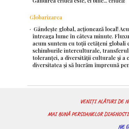
Gândirea critică este, ei bine... critică!
Globarizarea
· Gândește global, acționează local! Ac
întreaga lume în câteva minute. Fluxul 
acum suntem cu toții cetățeni globali 
schimburile interculturale, transferu
toleranței, a diversității culturale și 
diversitatea și să lucrăm împreună pe
VENIȚI ALĂTURI DE N
MAI BUNĂ PERSOANELOR DIAGNOSTIC
NE G