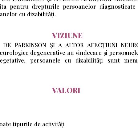
a pentru drepturile persoanelor diagnosticate 
nelor cu dizabilități.
VIZIUNE
OR DE PARKINSON ȘI A ALTOR AFECȚIUNI NEU
urologice degenerative au vindecare și persoanele
egetative, persoanele cu dizabilități sunt mem
VALORI
ate tipurile de activități