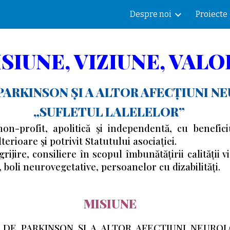
Despre noi
Proiecte
ip to main content
Skip to navigat
SIUNE, VIZIUNE, VALO
PARKINSON ȘI A ALTOR AFECȚIUNI 
„SUFLETUL LALELELOR”
n-profit, apolitică şi independentă, cu benefici
erioare şi potrivit Statutului asociației.
ngrijire, consiliere în scopul îmbunătățirii calității
boli neurovegetative, persoanelor cu dizabilități.
MISIUNE
OR DE PARKINSON ȘI A ALTOR AFECȚIUNI NEU