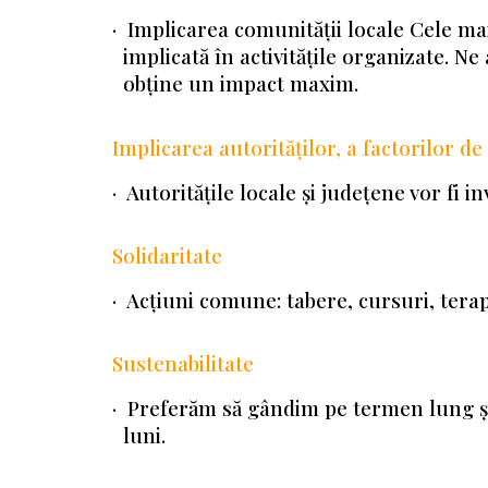
· Implicarea comunității locale Cele ma
implicată în activitățile organizate. Ne
obține un impact maxim.
Implicarea autorităților, a factorilor de d
· Autoritățile locale și județene vor fi in
Solidaritate
· Acțiuni comune: tabere, cursuri, terap
Sustenabilitate
· Preferăm să gândim pe termen lung și
luni.