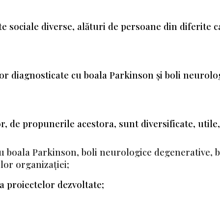
te sociale diverse, alături de persoane din diferite 
elor diagnosticate cu boala Parkinson și boli neurol
r, de propunerile acestora, sunt diversificate, utile,
u boala Parkinson, boli neurologice degenerative, 
ilor organizației;
za proiectelor dezvoltate;