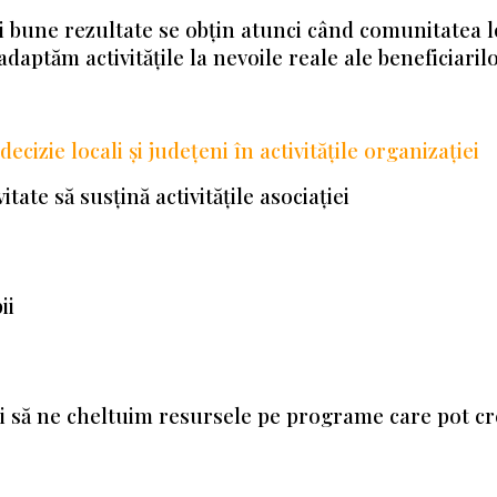
i bune rezultate se obțin atunci când comunitatea lo
 adaptăm activitățile la nevoile reale ale beneficiari
ecizie locali și județeni în activitățile organizației
vitate să susțină activitățile asociației
ii
 să ne cheltuim resursele pe programe care pot cre