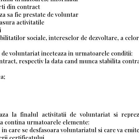
rti din contract
aza sa fie prestate de voluntar
asura activitatile
i
abilitatilor sociale, intereselor de dezvoltare, a celo
l de voluntariat inceteaza in urmatoarele conditii:
ntract, respectiv la data cand munca stabilita contra
a;
eaza la finalul activitatii de voluntariat si repr
sa contina urmatoarele elemente:
i in care se desfasoara voluntariatul si care va emite
ii certificatului