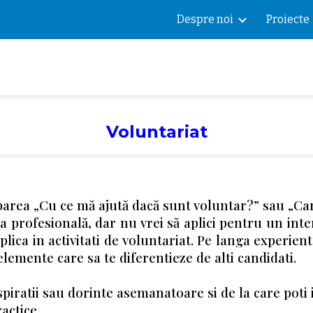
Despre noi
Proiecte
ip to main content
Skip to navigat
Voluntariat
rebarea „Cu ce mă ajută dacă sunt voluntar?” sau „Ca
a profesională, dar nu vrei să aplici pentru un int
mplica in activitati de voluntariat. Pe langa experien
elemente care sa te diferentieze de alti candidati.
aspiratii sau dorinte asemanatoare si de la care poti 
practice.