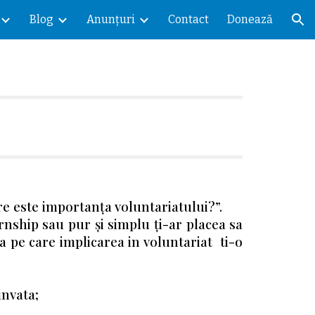
Blog
Anunțuri
Contact
Donează
ion
re este importanța voluntariatului?”.
ernship sau pur și simplu ți-ar placea sa
ta pe care implicarea in voluntariat ti-o
invata;