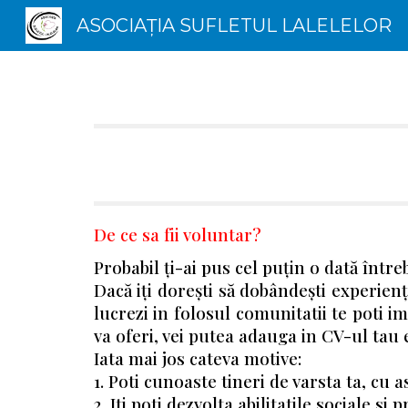
ASOCIAȚIA SUFLETUL LALELELOR
Sk
De ce sa fii voluntar?
Probabil ți-ai pus cel puțin o dată înt
Dacă iți dorești să dobândești experienț
lucrezi in folosul comunitatii te poti i
va oferi, vei putea adauga in CV-ul tau 
Iata mai jos cateva motive:
1. Poti cunoaste tineri de varsta ta, cu 
2. Iti poti dezvolta abilitatile sociale si 