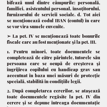
bifează unul dintre câmpurile: personală,
familiei, asistentului personal, însoţitorului,
furnizorului de servicii sociale. d. Tot aici
se menţionează codul IBAN (contul) în care
se vor vira sumele cuvenite.
➢ La pct. IV se menţionează toate bonurile
fiscale care au fost menţionate şi la pct. III.
1. Pentru minori, toate documentele se
completează de către părintele, tutorele său
persoana care se ocupă de creşterea şi
îngrijirea copilului cu handicap grav sau
accentuat în baza unei măsuri de protecţie
specială, stabilită în condiţiile legii.
2. După completarea cererilor, se ataşează
toate documentele regăsite la pct. IV din
cerere şi se depune întreaga documentație