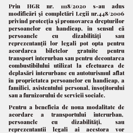
Prin HGR nr. 1118/2020 s-au adus
modificări și completări Legii nr.448/2006
privind protecția și promovarea drepturilor
persoanelor cu handicap, în sensul că
persoanele cu dizabilități sau
reprezentanții lor legali pot opta pentru
acordarea biletelor gratuite pentru
transport interurban sau pentru decontarea
combustibilului utilizat la efectuarea de
deplasări interurbane cu autoturismul aflat
în proprietatea persoanelor cu handicap, a
familiei, asistentului personal, însoțitorului
sau a furnizorului de servicii sociale.
Pentru a beneficia de noua modalitate de
acordare a transportului interurban,
persoanele cu dizabilități, sau
reprezentantii legali ai acestora vor