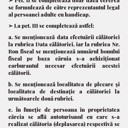
➢ Pct. II se completează doar dacă cererea
se formulează de către reprezentantul legal
al persoanei adulte cu handicap.
➢ La pct. III se completează astfel:
a. Se menţionează data efectuării călătoriei
la rubrica Data călătoriei, iar la rubrica Nr.
Bon fiscal se menţionează numărul bonului
fiscal pe baza căruia s-a achiziționat
carburantul necesar efectuării acestei
călătorii.
b. Se menţionează localitatea de plecare şi
localitatea de destinaţie a călătoriei la
următoarele două rubrici.
c. În funcţie de persoana în proprietatea
căreia se află autoturismul cu care s-a
realizat călătoria (deplasarea) respectivă se