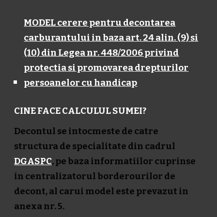
MODEL cerere pentru decontarea
carburantului in baza art. 24 alin. (9) si
(10) din Legea nr. 448/2006 privind
protectia si promovarea drepturilor
persoanelor cu handicap
CINE FACE CALCULUL SUMEI?
Decontul se intocmeste de catre
structura de specialitate din cadrul
DGASPC
, pe baza informatiilor cuprinse
in centralizatorul borderourilor de
decont, al carui model este prevazut in
anexa nr. 5.