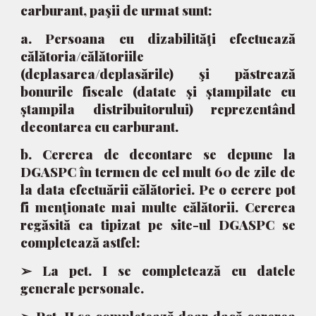
carburant, paşii de urmat sunt:
a. Persoana cu dizabilităţi efectuează
călătoria/călătoriile
(deplasarea/deplasările) şi păstrează
bonurile fiscale (datate și ștampilate cu
ștampila distribuitorului) reprezentând
decontarea cu carburant.
b. Cererea de decontare se depune la
DGASPC în termen de cel mult 60 de zile de
la data efectuării călătoriei. Pe o cerere pot
fi menţionate mai multe călătorii. Cererea
regăsită ca tipizat pe site-ul DGASPC se
completează astfel:
➢ La pct. I se completează cu datele
generale personale.