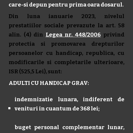
care-si depun pentru prima oara dosarul.
Din luna ianuarie 2023, nivelul
prestatiilor sociale prevazute la art. 58
alin. (4) din
Legea nr. 448/2006
privind
protectia si promovarea drepturilor
persoanelor cu handicap, republica, cu
modificarile si completarile ulterioare,
ISR (525,5 Lei), sunt:
ADULTI CU HANDICAP GRAV:
indemnizatie lunara, indiferent de
venituri in cuantum de 368 lei;
buget personal complementar lunar,