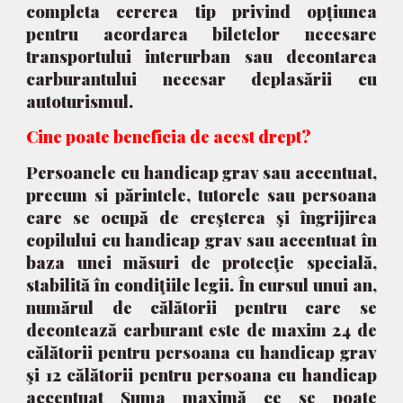
completa cererea tip privind opțiunea
pentru acordarea biletelor necesare
transportului interurban sau decontarea
carburantului necesar deplasării cu
autoturismul.
Cine poate beneficia de acest drept?
Persoanele cu handicap grav sau accentuat,
precum si părintele, tutorele sau persoana
care se ocupă de creşterea şi îngrijirea
copilului cu handicap grav sau accentuat în
baza unei măsuri de protecţie specială,
stabilită în condiţiile legii. În cursul unui an,
numărul de călătorii pentru care se
decontează carburant este de maxim 24 de
călătorii pentru persoana cu handicap grav
şi 12 călătorii pentru persoana cu handicap
accentuat Suma maximă ce se poate