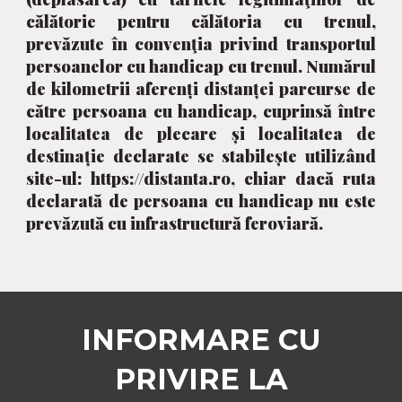
călătorie pentru călătoria cu trenul,
prevăzute în convenţia privind transportul
persoanelor cu handicap cu trenul. Numărul
de kilometrii aferenți distanței parcurse de
către persoana cu handicap, cuprinsă între
localitatea de plecare și localitatea de
destinație declarate se stabilește utilizând
site-ul: https://distanta.ro, chiar dacă ruta
declarată de persoana cu handicap nu este
prevăzută cu infrastructură feroviară.
INFORMARE CU
PRIVIRE LA