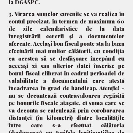
la DGASPC.
3. Virarea sumelor cuvenite se va realiza în
contul precizat, în termen de maximum 60
de zile calendaristice de la data
înregistrării cererii şi a documentelor
aferente. Același bon fiscal poate sta la baza
efectuării mai multor călătorii, cu condiția
ca acestea să se desfășoare începând cu
aceeași zi sau ulterior datei înscrise pe
bonul fiscal eliberat în cadrul perioadei de
valabilitate a documentului care atestă
încadrarea în grad de handicap. Atenţie! -
nu se decontează contravaloarea regăsită
pe bonurile fiscale ataşate, ci suma care se
va deconta se calculează prin coroborarea
distanţei (în kilometri) dintre localităţile
între care s-a efectuat călătoria
(deplasarea) cu tarifele legitimaţiilor de